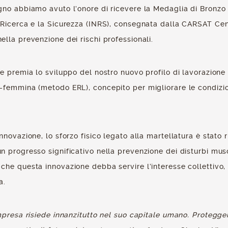
no abbiamo avuto l’onore di ricevere la Medaglia di Bronzo d
 Ricerca e la Sicurezza (INRS), consegnata dalla CARSAT Cent
lla prevenzione dei rischi professionali.
ne premia lo sviluppo del nostro nuovo profilo di lavorazione
-femmina (metodo ERL), concepito per migliorare le condizion
nnovazione, lo sforzo fisico legato alla martellatura è stato ri
n progresso significativo nella prevenzione dei disturbi musc
che questa innovazione debba servire l’interesse collettivo
a.
mpresa risiede innanzitutto nel suo capitale umano. Protegge