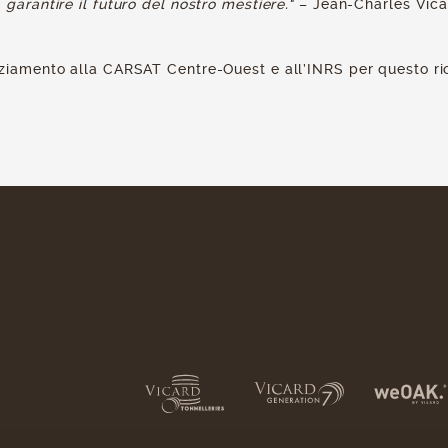
 garantire il futuro del nostro mestiere."
– Jean-Charles Vica
aziamento alla CARSAT Centre-Ouest e all’INRS per questo r