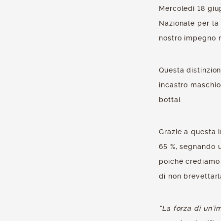
Mercoledì 18 giug
Nazionale per la
nostro impegno ne
Questa distinzio
incastro maschio
bottai.
Grazie a questa i
65 %, segnando u
poiché crediamo 
di non brevettarl
"La forza di un’i