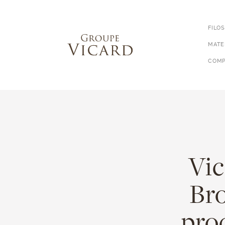
FILO
MATE
COMP
Vic
Bro
proc