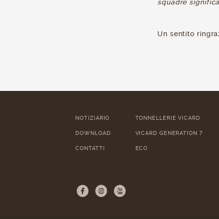
squadre significa
Un sentito ringr
NOTIZIARIO
TONNELLERIE VICARD
DOWNLOAD
VICARD GENERATION 7
CONTATTI
ECO