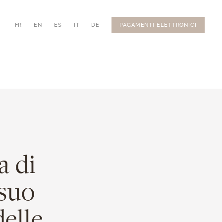
FR
EN
ES
IT
DE
PAGAMENTI ELETTRONICI
a di
 suo
delle